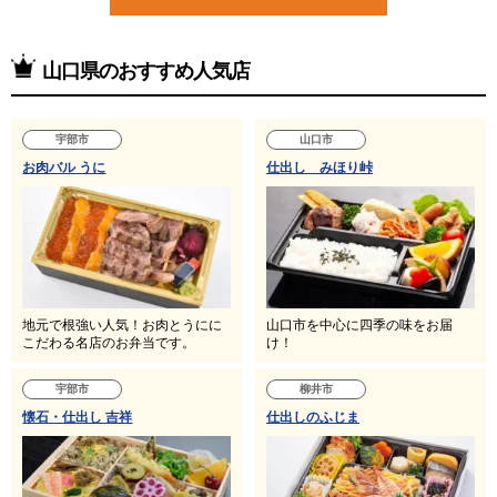
山口県のおすすめ人気店
宇部市
山口市
お肉バル うに
仕出し みほり峠
地元で根強い人気！お肉とうにに
山口市を中心に四季の味をお届
こだわる名店のお弁当です。
け！
宇部市
柳井市
懐石・仕出し 吉祥
仕出しのふじま