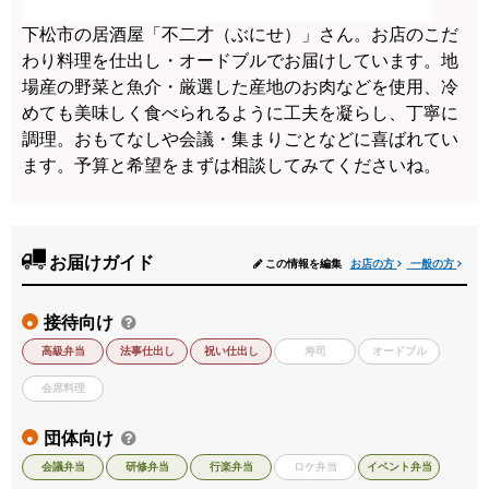
下松市の居酒屋「不二才（ぶにせ）」さん。お店のこだ
わり料理を仕出し・オードブルでお届けしています。地
場産の野菜と魚介・厳選した産地のお肉などを使用、冷
めても美味しく食べられるように工夫を凝らし、丁寧に
調理。おもてなしや会議・集まりごとなどに喜ばれてい
ます。予算と希望をまずは相談してみてくださいね。
お届けガイド
この情報を編集
お店の方
一般の方
接待向け
●
高級弁当
法事仕出し
祝い仕出し
寿司
オードブル
会席料理
団体向け
●
会議弁当
研修弁当
行楽弁当
ロケ弁当
イベント弁当