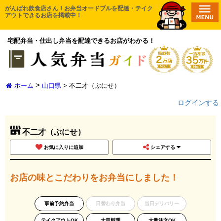
コ
がんばれ飲食店さん！お弁当オードブルを配達・テイク
HOME
アウトできるお店を掲載中！
ン
エリアから探す
テ
宅配弁当・仕出し弁当を配達できるお店がわかる！
ン
無料一括相談
ツ
口コミ投稿
へ
ス
取材申請
>
ホーム
山口県
>
不二才（ぶにせ）
キ
ログインする
新店舗登録
ッ
プ
お気に入り一覧
不二才（ぶにせ）
お気に入りに追加
シェアする
お店の味とこだわりをお弁当にしました！
事前予約弁当
日替わり弁当
当日デリバリー
テイクアウトOK
大皿料理
大量注文OK