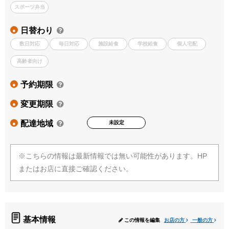
スポーツ弁当
日替わり
●
数日対応
毎日対応
施設給食
学校給食
個人宅配
高齢者向け
予約期限
●
変更期限
●
配達地域
未設定
●
※こちらの情報は最新情報では無い可能性があります。HP
またはお店に直接ご確認ください。
基本情報
この情報を編集
お店の方
一般の方