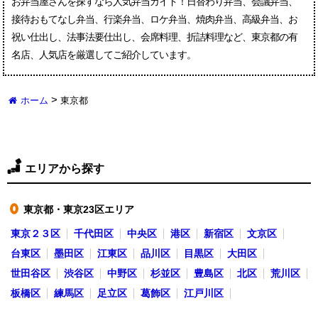
お弁当屋さんを探すなら人気弁当ガイド！日替わり弁当、会議弁当、
接待おもてなし弁当、行楽弁当、ロケ弁当、焼肉弁当、高級弁当、お
祝い仕出し、法事法要仕出し、会席料理、折詰料理など、東京都の有
名店、人気店を厳選してご紹介しています。
>
ホーム
東京都
エリアから探す
東京都・東京23区エリア
●
東京２３区
千代田区
中央区
港区
新宿区
文京区
台東区
墨田区
江東区
品川区
目黒区
大田区
世田谷区
渋谷区
中野区
杉並区
豊島区
北区
荒川区
板橋区
練馬区
足立区
葛飾区
江戸川区