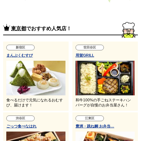
東京都
でおすすめ人気店！
新宿区
世田谷区
まんぷくむすび
用賀GRILL
食べるだけで元気になれるおむす
和牛100%の手ごねステーキハン
び、届けます！
バーグが自慢のお弁当屋さん！
渋谷区
江東区
ごっつ食べなはれ
豊洲・跳ね鯛 お弁当…