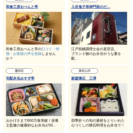
和食工房おべんと亭
入谷鬼子母神門前のだ…
和食工房おべんと亭の
口コミ・特
江戸前鰻調理士会の直営店。
徴・お客様の声を投稿
しません
ブランド鰻のお弁当やうな重を
か？
配…
墨田区
東村山市
宅配弁当みすず亭
家庭懐石 三澤
おかげさまで600万食突破！栄養
四季折々の旬の素材をとりいれた
士監修の健康的なお弁当が50…
心づくしの懐石料理をお弁当で！