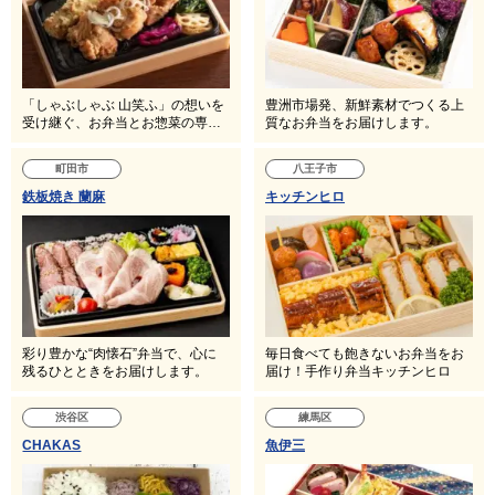
「しゃぶしゃぶ 山笑ふ」の想いを
豊洲市場発、新鮮素材でつくる上
受け継ぐ、お弁当とお惣菜の専…
質なお弁当をお届けします。
町田市
八王子市
鉄板焼き 蘭麻
キッチンヒロ
彩り豊かな“肉懐石”弁当で、心に
毎日食べても飽きないお弁当をお
残るひとときをお届けします。
届け！手作り弁当キッチンヒロ
渋谷区
練馬区
CHAKAS
魚伊三