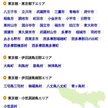
東京都・東京都下エリア
●
八王子市
立川市
武蔵野市
三鷹市
青梅市
府中市
昭島市
調布市
町田市
小金井市
小平市
日野市
東村山市
国分寺市
国立市
福生市
狛江市
東大和市
清瀬市
東久留米市
武蔵村山市
多摩市
稲城市
羽村市
あきる野市
西東京市
西多摩郡瑞穂町
西多摩郡日の出町
西多摩郡檜原村
西多摩郡奥多摩町
東京都・伊豆諸島北部エリア
●
大島町
利島村
新島村
神津島村
東京都・伊豆諸島南部エリア
●
三宅島三宅村
御蔵島村
八丈島八丈町
青ヶ島村
東京都・小笠原諸島エリア
●
小笠原村