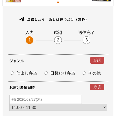
送信したら、あとは待つだけ（無料）
入力
確認
送信完了
1
2
3
必須
ジャンル
仕出し弁当
日替わり弁当
その他
必須
お届け希望日時