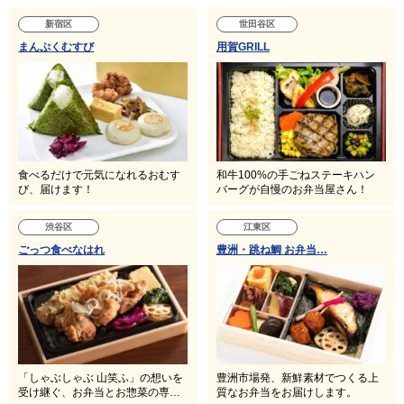
新宿区
世田谷区
まんぷくむすび
用賀GRILL
食べるだけで元気になれるおむす
和牛100%の手ごねステーキハン
び、届けます！
バーグが自慢のお弁当屋さん！
渋谷区
江東区
ごっつ食べなはれ
豊洲・跳ね鯛 お弁当…
「しゃぶしゃぶ 山笑ふ」の想いを
豊洲市場発、新鮮素材でつくる上
受け継ぐ、お弁当とお惣菜の専…
質なお弁当をお届けします。