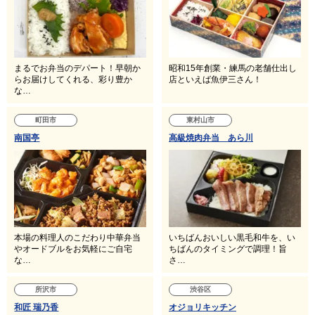
まるでお弁当のデパート！早朝か
昭和15年創業・練馬の老舗仕出し
らお届けしてくれる、彩り豊か
店といえば魚伊三さん！
な…
町田市
東村山市
南国亭
高級焼肉弁当 あら川
本場の料理人のこだわり中華弁当
いちばんおいしい黒毛和牛を、い
やオードブルをお気軽にご自宅
ちばんのタイミングで調理！旨
な…
さ…
所沢市
渋谷区
和匠 瑞乃香
オジョリキッチン