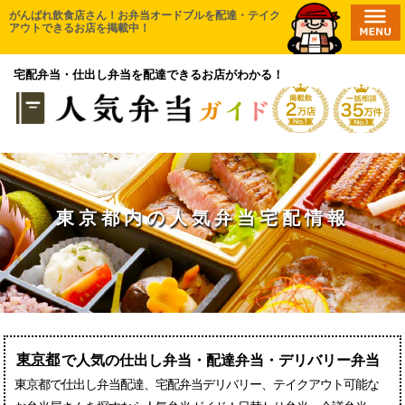
コ
がんばれ飲食店さん！お弁当オードブルを配達・テイク
HOME
アウトできるお店を掲載中！
ン
エリアから探す
テ
宅配弁当・仕出し弁当を配達できるお店がわかる！
ン
無料一括相談
ツ
口コミ投稿
へ
ス
取材申請
キ
新店舗登録
ッ
プ
東京都内の人気弁当宅配情報
お気に入り一覧
東京都
で人気の仕出し弁当・配達弁当・デリバリー弁当
東京都で仕出し弁当配達、宅配弁当デリバリー、テイクアウト可能な