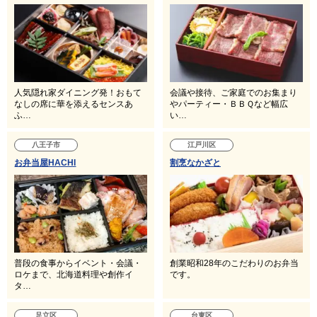
人気隠れ家ダイニング発！おもて
会議や接待、ご家庭でのお集まり
なしの席に華を添えるセンスあ
やパーティー・ＢＢＱなど幅広
ふ…
い…
八王子市
江戸川区
お弁当屋HACHI
割烹なかざと
普段の食事からイベント・会議・
創業昭和28年のこだわりのお弁当
ロケまで、北海道料理や創作イ
です。
タ…
足立区
台東区