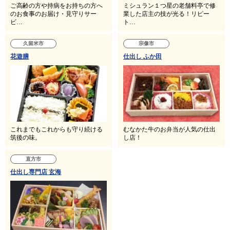
ご高齢の方や持病をお持ちの方へ
ミシュラン１つ星の老舗料亭で修
のお食事のお届け・見守りサー
業した店主の技が光る！リピー
ビ…
ト…
久留米市
宗像市
花遊膳
仕出し ふか田
これまでもこれからも守り続ける
むなかた牛のお弁当が人気の仕出
筑後の味。
し店！
直方市
仕出し専門店 玄海