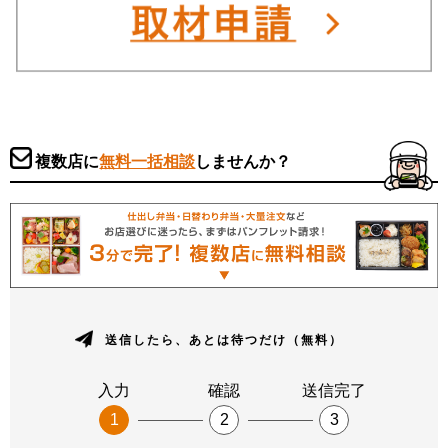
複数店に
無料一括相談
しませんか？
送信したら、あとは待つだけ（無料）
入力
確認
送信完了
1
2
3