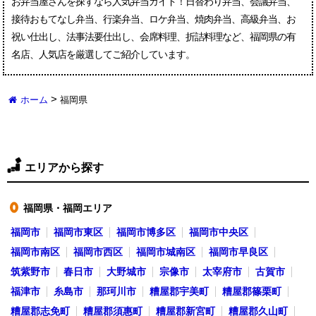
お弁当屋さんを探すなら人気弁当ガイド！日替わり弁当、会議弁当、
接待おもてなし弁当、行楽弁当、ロケ弁当、焼肉弁当、高級弁当、お
祝い仕出し、法事法要仕出し、会席料理、折詰料理など、福岡県の有
名店、人気店を厳選してご紹介しています。
>
ホーム
福岡県
エリアから探す
福岡県・福岡エリア
●
福岡市
福岡市東区
福岡市博多区
福岡市中央区
福岡市南区
福岡市西区
福岡市城南区
福岡市早良区
筑紫野市
春日市
大野城市
宗像市
太宰府市
古賀市
福津市
糸島市
那珂川市
糟屋郡宇美町
糟屋郡篠栗町
糟屋郡志免町
糟屋郡須惠町
糟屋郡新宮町
糟屋郡久山町