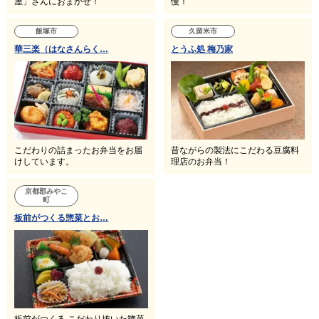
屋」さんにおまかせ！
慢！
飯塚市
久留米市
華三楽（はなさんらく…
とうふ処 梅乃家
こだわりの詰まったお弁当をお届
昔ながらの製法にこだわる豆腐料
けしています。
理店のお弁当！
京都郡みやこ
町
板前がつくる惣菜とお…
板前がつくる,こだわり抜いた惣菜