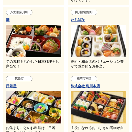
八女郡広川町
田川郡福智町
華
たちばな
旬の素材を活かした日本料理をお
寿司・和食店のバリエーション豊
弁当で！
かで魅力的なお弁当。
筑後市
福岡市南区
日若屋
株式会社 島川本店
お集まりごとのお料理は「日若
主役になれるおいしさの煮物が自