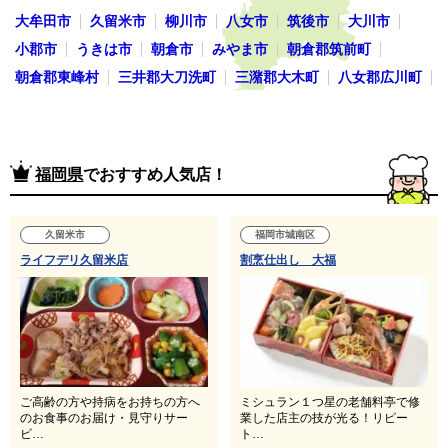
大牟田市
久留米市
柳川市
八女市
筑後市
大川市
小郡市
うきは市
朝倉市
みやま市
朝倉郡筑前町
朝倉郡東峰村
三井郡大刀洗町
三潴郡大木町
八女郡広川町
福岡県
でおすすめ人気店！
久留米市
福岡市城南区
ライフデリ久留米店
割烹仕出し 大福
ご高齢の方や持病をお持ちの方へ
ミシュラン１つ星の老舗料亭で修
のお食事のお届け・見守りサー
業した店主の技が光る！リピー
ビ…
ト…