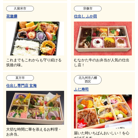
久留米市
宗像市
花遊膳
仕出し ふか田
これまでもこれからも守り続ける
むなかた牛のお弁当が人気の仕出
筑後の味。
し店！
直方市
北九州市八幡
西区
仕出し専門店 玄海
ふじ寿司
大切な時間に華を添えるお料理・
届いた時いちばんおいしい！を心
お弁当。
がけてます。