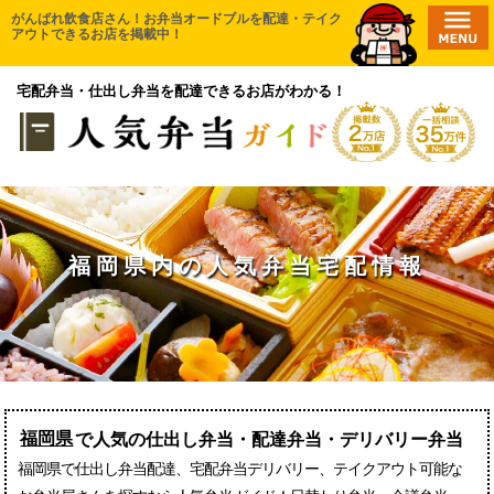
コ
がんばれ飲食店さん！お弁当オードブルを配達・テイク
HOME
アウトできるお店を掲載中！
ン
エリアから探す
テ
宅配弁当・仕出し弁当を配達できるお店がわかる！
ン
無料一括相談
ツ
口コミ投稿
へ
ス
取材申請
キ
新店舗登録
ッ
プ
福岡県内の人気弁当宅配情報
お気に入り一覧
福岡県
で人気の仕出し弁当・配達弁当・デリバリー弁当
福岡県で仕出し弁当配達、宅配弁当デリバリー、テイクアウト可能な