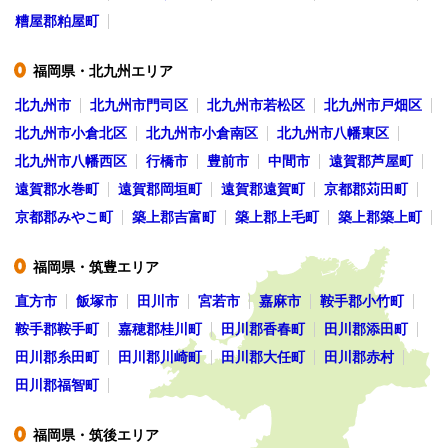
糟屋郡粕屋町
福岡県・北九州エリア
●
北九州市
北九州市門司区
北九州市若松区
北九州市戸畑区
北九州市小倉北区
北九州市小倉南区
北九州市八幡東区
北九州市八幡西区
行橋市
豊前市
中間市
遠賀郡芦屋町
遠賀郡水巻町
遠賀郡岡垣町
遠賀郡遠賀町
京都郡苅田町
京都郡みやこ町
築上郡吉富町
築上郡上毛町
築上郡築上町
福岡県・筑豊エリア
●
直方市
飯塚市
田川市
宮若市
嘉麻市
鞍手郡小竹町
鞍手郡鞍手町
嘉穂郡桂川町
田川郡香春町
田川郡添田町
田川郡糸田町
田川郡川崎町
田川郡大任町
田川郡赤村
田川郡福智町
福岡県・筑後エリア
●