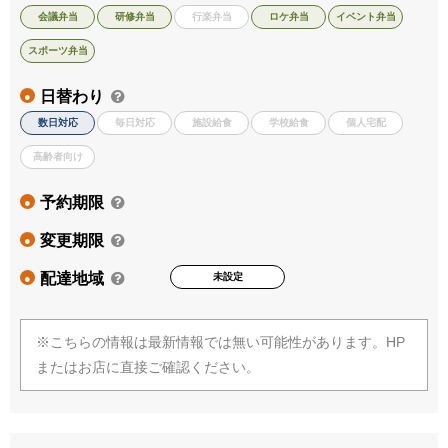
会議弁当
研修弁当
行楽弁当
ロケ弁当
イベント弁当
スポーツ弁当
日替わり
●
数日対応
毎日対応
施設給食
学校給食
個人宅配
高齢者向け
予約期限
●
変更期限
●
配達地域
未設定
●
※こちらの情報は最新情報では無い可能性があります。HP
またはお店に直接ご確認ください。