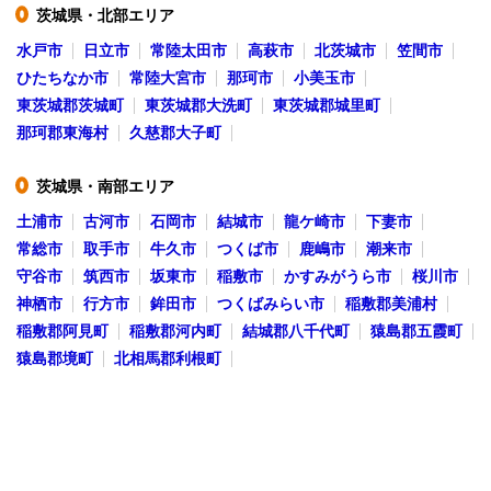
茨城県・北部エリア
●
水戸市
日立市
常陸太田市
高萩市
北茨城市
笠間市
ひたちなか市
常陸大宮市
那珂市
小美玉市
東茨城郡茨城町
東茨城郡大洗町
東茨城郡城里町
那珂郡東海村
久慈郡大子町
茨城県・南部エリア
●
土浦市
古河市
石岡市
結城市
龍ケ崎市
下妻市
常総市
取手市
牛久市
つくば市
鹿嶋市
潮来市
守谷市
筑西市
坂東市
稲敷市
かすみがうら市
桜川市
神栖市
行方市
鉾田市
つくばみらい市
稲敷郡美浦村
稲敷郡阿見町
稲敷郡河内町
結城郡八千代町
猿島郡五霞町
猿島郡境町
北相馬郡利根町