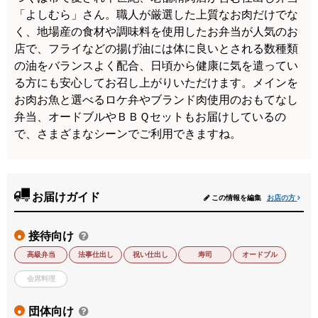
「よしむら」さん。職人が厳選した上質なお肉だけでな
く、地場産の食材や調味料を使用したお弁当が人気のお
店で、フライなどの揚げ油には体に良いとされる数種類
の油をバランスよく配合、日頃から健康に気を遣ってい
る方にも安心してお召し上がりいただけます。メインを
お肉お魚と選べるロケ弁やブランド肉使用のおもてなし
弁当、オードブルやＢＢＱセットもお届けしているの
で、さまざまなシーンでご利用できますね。
お届けガイド
この情報を編集
お店の方
接待向け
●
高級弁当
法事仕出し
祝い仕出し
寿司
オードブル
会席料理
団体向け
●