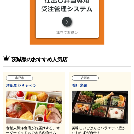
茨城県のおすすめ人気店
水戸市
古河市
洋食屋 花きゃべつ
肴町 米銀
老舗人気洋食店がお届けする、オ
美味しいごはんとバラエティ豊か
ーダーメイドもできる名物オム
なおかずが自慢！