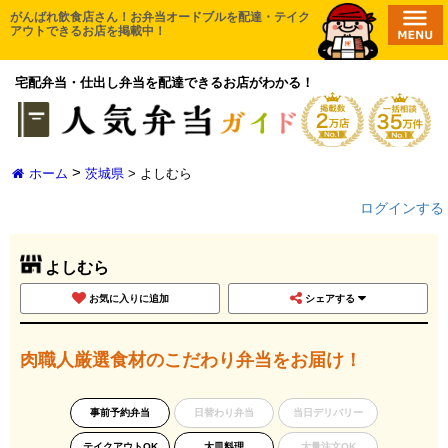
コ
がんばれ飲食店さん！お弁当オードブルを配達・テイク
HOME
アウトできるお店を掲載中！
ン
エリアから探す
テ
宅配弁当・仕出し弁当を配達できるお店がわかる！
ン
無料一括相談
ツ
口コミ投稿
へ
ス
取材申請
>
ホーム
茨城県
>
よしむら
キ
ログインする
新店舗登録
ッ
プ
お気に入り一覧
よしむら
お気に入りに追加
シェアする
肉職人厳選食材のこだわり弁当をお届け！
事前予約弁当
日替わり弁当
当日デリバリー
テイクアウトOK
大皿料理
大量注文OK