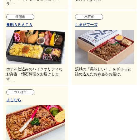
ラ…
笠間市
水戸市
食彩ＡＲＡＴＡ
しまだフーズ
ホテル仕込みのハイクオリティな
茨城の「美味しい！」をぎゅっと
お弁当・懐石料理をお届けしま
詰め込んだお弁当をお届け。
す…
つくば市
よしむら