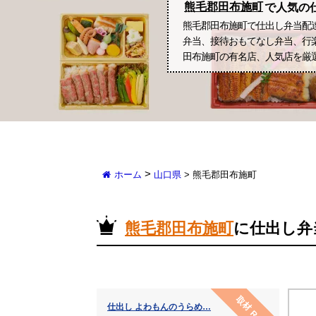
熊毛郡田布施町
で人気の
熊毛郡田布施町で仕出し弁当配
弁当、接待おもてなし弁当、行
田布施町の有名店、人気店を厳
>
ホーム
山口県
>
熊毛郡田布施町
熊毛郡田布施町
に仕出し弁
取材 Report
​仕出し よわもんのうらめ…