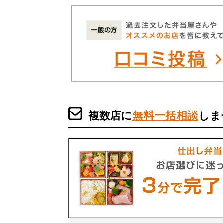
複数店に
無料一括相談
しま