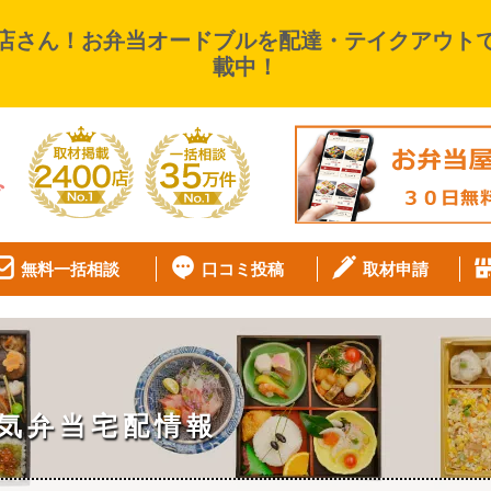
店さん！お弁当オードブルを配達・テイクアウト
載中！
無料一括相談
口コミ投稿
取材申請
気弁当宅配情報