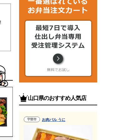
山口県のおすすめ人気店
宇部市
お肉バル うに