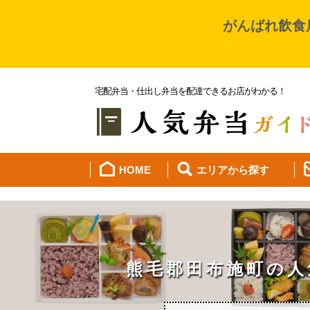
コ
がんばれ飲食
ン
テ
ン
ツ
宅配弁当・仕出し弁当を配達できるお店がわかる！
へ
ス
キ
ッ
プ
HOME
エリアから探す
熊毛郡田布施町の人