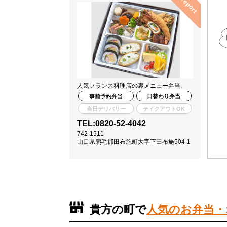
人気フランス料理店の裏メニュー弁当。
事前予約弁当
日替わり弁当
当日デリバリー
テイクアウトOK
TEL:0820-52-4042
742-1511
山口県熊毛郡田布施町大字下田布施504-1
貴方の町で
人気のお弁当・