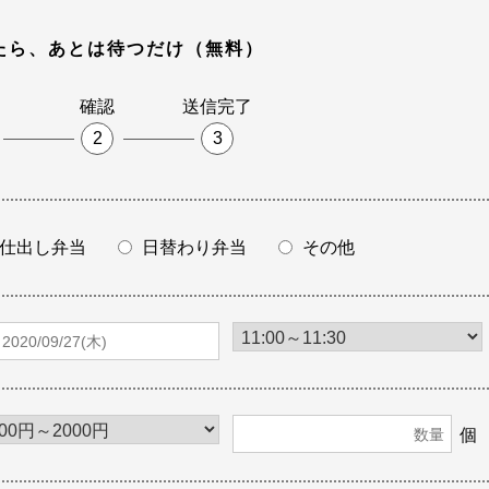
たら、あとは待つだけ（無料）
確認
送信完了
2
3
仕出し弁当
日替わり弁当
その他
個