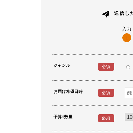
送信し
入力
1
ジャンル
必須
お届け希望日時
必須
予算×数量
必須