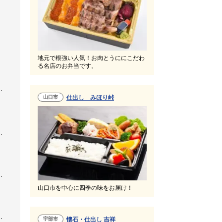
地元で根強い人気！お肉とうににこだわ
る名店のお弁当です。
山口市
仕出し みほり峠
山口市を中心に四季の味をお届け！
宇部市
懐石・仕出し 吉祥