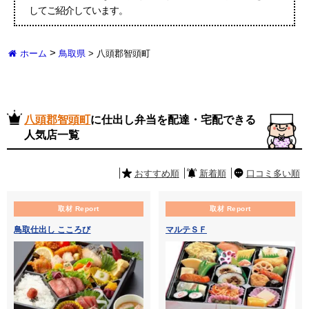
してご紹介しています。
>
ホーム
鳥取県
>
八頭郡智頭町
八頭郡智頭町
に仕出し弁当を配達・宅配できる
人気店一覧
おすすめ順
新着順
口コミ多い順
取材 Report
取材 Report
鳥取仕出し こころび
マルテＳＦ