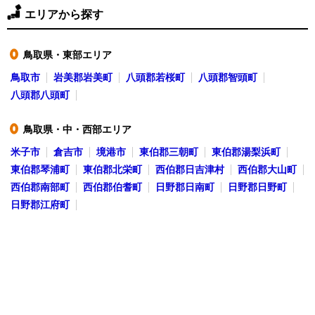
エリアから探す
鳥取県・東部エリア
●
鳥取市
岩美郡岩美町
八頭郡若桜町
八頭郡智頭町
八頭郡八頭町
鳥取県・中・西部エリア
●
米子市
倉吉市
境港市
東伯郡三朝町
東伯郡湯梨浜町
東伯郡琴浦町
東伯郡北栄町
西伯郡日吉津村
西伯郡大山町
西伯郡南部町
西伯郡伯耆町
日野郡日南町
日野郡日野町
日野郡江府町