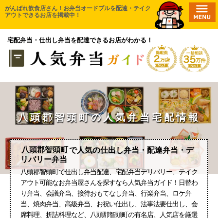
コ
がんばれ飲食店さん！お弁当オードブルを配達・テイク
HOME
アウトできるお店を掲載中！
ン
エリアから探す
テ
宅配弁当・仕出し弁当を配達できるお店がわかる！
ン
無料一括相談
ツ
口コミ投稿
へ
ス
取材申請
キ
新店舗登録
ッ
プ
八頭郡智頭町の人気弁当宅配情報
お気に入り一覧
八頭郡智頭町
で人気の仕出し弁当・配達弁当・デ
リバリー弁当
八頭郡智頭町で仕出し弁当配達、宅配弁当デリバリー、テイク
アウト可能なお弁当屋さんを探すなら人気弁当ガイド！日替わ
り弁当、会議弁当、接待おもてなし弁当、行楽弁当、ロケ弁
当、焼肉弁当、高級弁当、お祝い仕出し、法事法要仕出し、会
席料理、折詰料理など、八頭郡智頭町の有名店、人気店を厳選