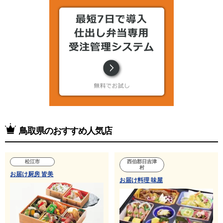
鳥取県のおすすめ人気店
松江市
西伯郡日吉津
村
お届け厨房 皆美
お届け料理 味屋