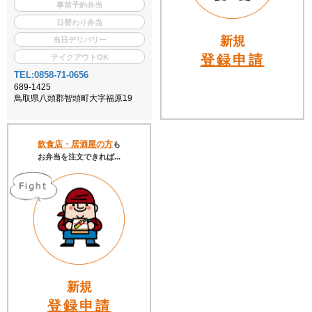
事前予約弁当
日替わり弁当
新規
当日デリバリー
登録申請
テイクアウトOK
TEL:0858-71-0656
689-1425
鳥取県八頭郡智頭町大字福原19
飲食店・居酒屋の方
も
お弁当を注文できれば...
新規
登録申請