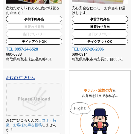
産地だから味わえる山陰の味覚を
安心安全な仕出し・お弁当をお届
お弁当で！
けします。
事前予約弁当
事前予約弁当
日替わり弁当
日替わり弁当
当日デリバリー
当日デリバリー
テイクアウトOK
テイクアウトOK
TEL:0857-24-6528
TEL:0857-26-2006
680-0833
680-0914
鳥取県鳥取市末広温泉町451
鳥取県鳥取市南安長2丁目633-1
おむすびころりん
ホテル・旅館の方
も
お弁当を注文できれば...
おむすびころりんの
口コミ・特
徴・お客様の声を投稿
しません
か？