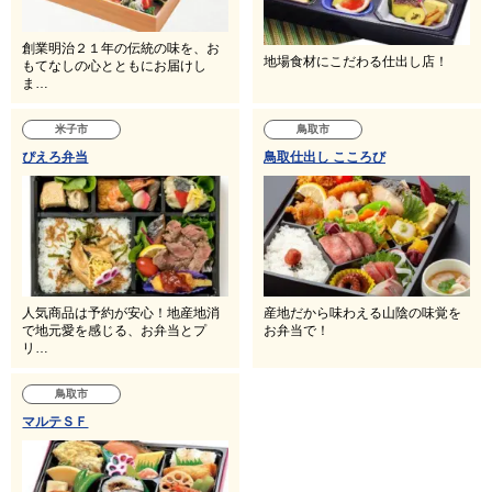
創業明治２１年の伝統の味を、お
地場食材にこだわる仕出し店！
もてなしの心とともにお届けし
ま…
米子市
鳥取市
ぴえろ弁当
鳥取仕出し こころび
人気商品は予約が安心！地産地消
産地だから味わえる山陰の味覚を
で地元愛を感じる、お弁当とプ
お弁当で！
リ…
鳥取市
マルテＳＦ