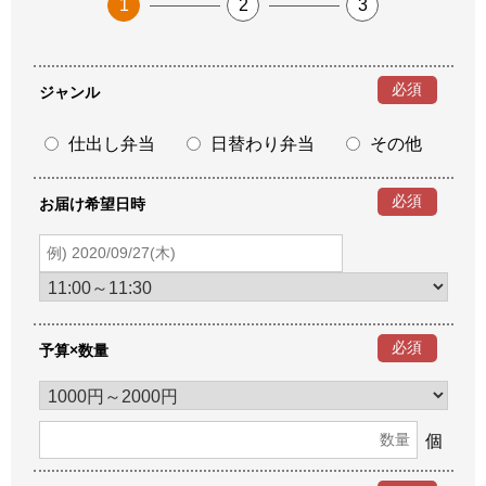
1
2
3
必須
ジャンル
仕出し弁当
日替わり弁当
その他
必須
お届け希望日時
必須
予算×数量
個