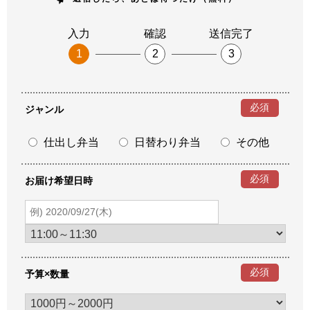
入力
確認
送信完了
1
2
3
必須
ジャンル
仕出し弁当
日替わり弁当
その他
必須
お届け希望日時
必須
予算×数量