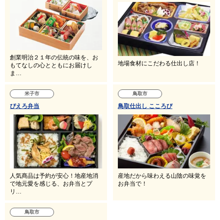
創業明治２１年の伝統の味を、お
地場食材にこだわる仕出し店！
もてなしの心とともにお届けし
ま…
米子市
鳥取市
ぴえろ弁当
鳥取仕出し こころび
人気商品は予約が安心！地産地消
産地だから味わえる山陰の味覚を
で地元愛を感じる、お弁当とプ
お弁当で！
リ…
鳥取市