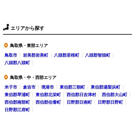
エリアから探す
鳥取県・東部エリア
●
鳥取市
岩美郡岩美町
八頭郡若桜町
八頭郡智頭町
八頭郡八頭町
鳥取県・中・西部エリア
●
米子市
倉吉市
境港市
東伯郡三朝町
東伯郡湯梨浜町
東伯郡琴浦町
東伯郡北栄町
西伯郡日吉津村
西伯郡大山町
西伯郡南部町
西伯郡伯耆町
日野郡日南町
日野郡日野町
日野郡江府町