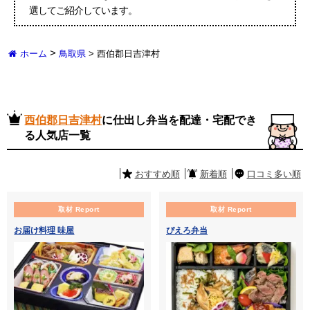
選してご紹介しています。
>
ホーム
鳥取県
>
西伯郡日吉津村
西伯郡日吉津村
に仕出し弁当を配達・宅配でき
る人気店一覧
おすすめ順
新着順
口コミ多い順
取材 Report
取材 Report
お届け料理 味屋
ぴえろ弁当