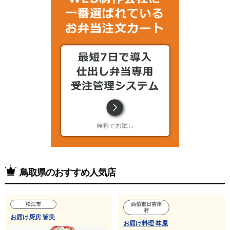
鳥取県のおすすめ人気店
松江市
西伯郡日吉津
村
お届け厨房 皆美
お届け料理 味屋