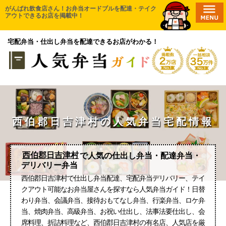
コ
がんばれ飲食店さん！お弁当オードブルを配達・テイク
HOME
アウトできるお店を掲載中！
ン
エリアから探す
テ
宅配弁当・仕出し弁当を配達できるお店がわかる！
ン
無料一括相談
ツ
口コミ投稿
へ
ス
取材申請
キ
新店舗登録
ッ
プ
西伯郡日吉津村の人気弁当宅配情報
お気に入り一覧
西伯郡日吉津村
で人気の仕出し弁当・配達弁当・
デリバリー弁当
西伯郡日吉津村で仕出し弁当配達、宅配弁当デリバリー、テイ
クアウト可能なお弁当屋さんを探すなら人気弁当ガイド！日替
わり弁当、会議弁当、接待おもてなし弁当、行楽弁当、ロケ弁
当、焼肉弁当、高級弁当、お祝い仕出し、法事法要仕出し、会
席料理、折詰料理など、西伯郡日吉津村の有名店、人気店を厳